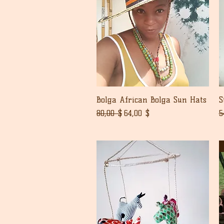
Pikakatselu
Bolga African Bolga Sun Hats
S
Normaali hinta
Alehinta
N
80,00 $
64,00 $
5