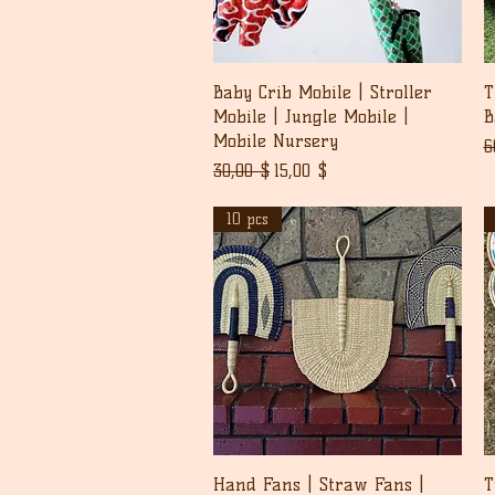
Pikakatselu
Baby Crib Mobile | Stroller
T
Mobile | Jungle Mobile |
B
Mobile Nursery
N
6
Normaali hinta
Alehinta
30,00 $
15,00 $
10 pcs
Pikakatselu
Hand Fans | Straw Fans |
T