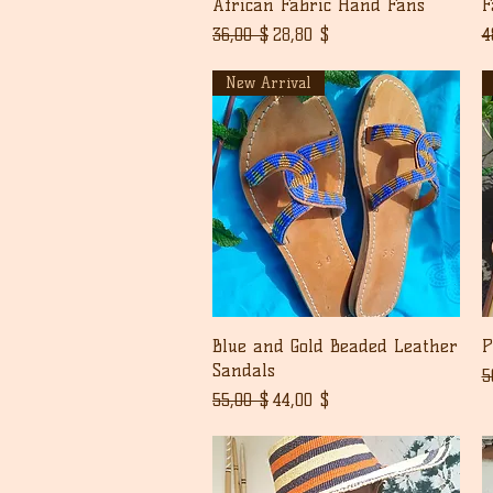
Pikakatselu
African Fabric Hand Fans
F
Normaali hinta
Alehinta
N
36,00 $
28,80 $
4
New Arrival
Pikakatselu
Blue and Gold Beaded Leather
P
Sandals
N
5
Normaali hinta
Alehinta
55,00 $
44,00 $