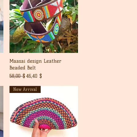
Pikakatselu
Maasai design Leather
Beaded Belt
Normaali hinta
Alehinta
58,00 $
46,40 $
New Arrival