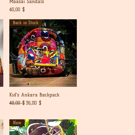
Pikakatselu
Maasai Sandals
Hinta
40,00 $
Back in Stock
Pikakatselu
Kid's Ankara Backpack
Normaali hinta
Alehinta
48,00 $
36,00 $
New