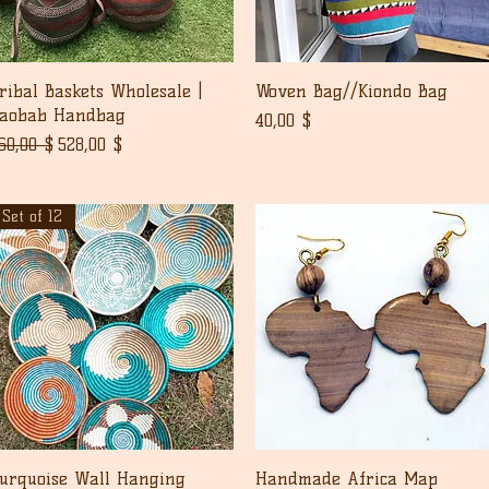
Pikakatselu
Pikakatselu
ribal Baskets Wholesale |
Woven Bag//Kiondo Bag
aobab Handbag
Hinta
40,00 $
ormaali hinta
Alehinta
60,00 $
528,00 $
Set of 12
Pikakatselu
Pikakatselu
urquoise Wall Hanging
Handmade Africa Map