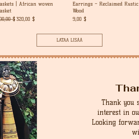
askets | African woven
Earrings – Reclaimed Rustic
asket
Wood
ormaali hinta
Alehinta
Hinta
00,00 $
320,00 $
9,00 $
LATAA LISÄÄ
Tha
Thank you 
interest in o
Looking forwar
wi