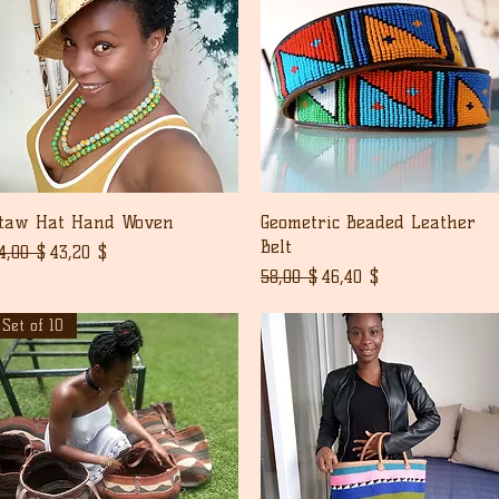
Pikakatselu
Pikakatselu
taw Hat Hand Woven
Geometric Beaded Leather
Belt
ormaali hinta
Alehinta
4,00 $
43,20 $
Normaali hinta
Alehinta
58,00 $
46,40 $
Set of 10