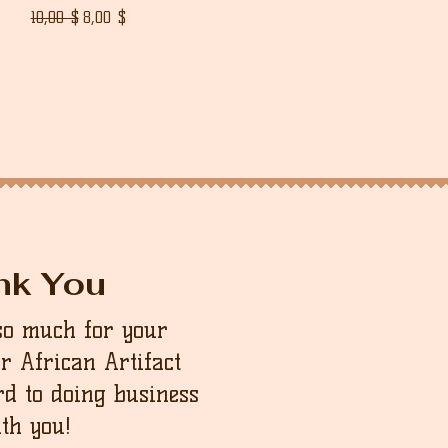
Normaali hinta
Alehinta
10,00 $
8,00 $
nk You
so much for your
ur African Artifact
d to doing business
th you!