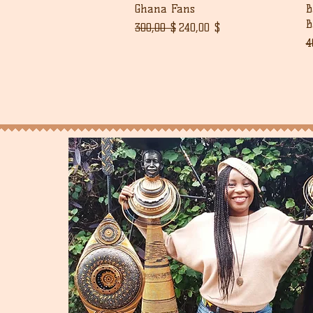
Ghana Fans
B
B
Normaali hinta
Alehinta
300,00 $
240,00 $
N
4