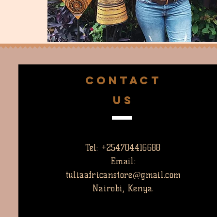
CONTACT
US
Tel: +254704416688
Email:
tuliaafricanstore@gmail.com
Nairobi, Kenya.