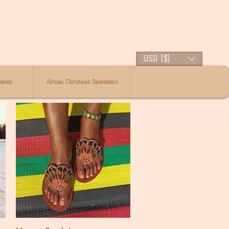
USD ($)
ories
African Christmas Decorations