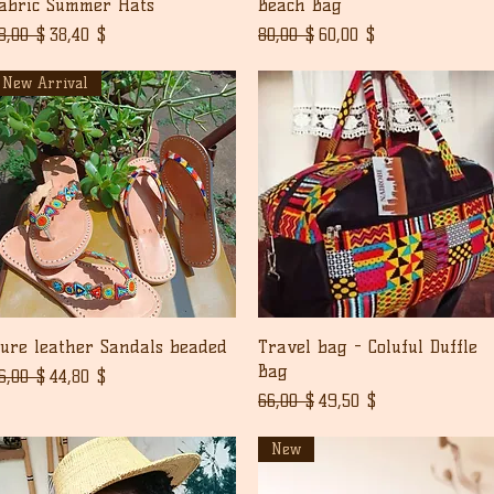
Pikakatselu
Pikakatselu
abric Summer Hats
Beach Bag
ormaali hinta
Alehinta
Normaali hinta
Alehinta
8,00 $
38,40 $
80,00 $
60,00 $
New Arrival
Pikakatselu
Pikakatselu
ure leather Sandals beaded
Travel bag - Coluful Duffle
Bag
ormaali hinta
Alehinta
6,00 $
44,80 $
Normaali hinta
Alehinta
66,00 $
49,50 $
New