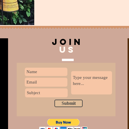
join
US
Submit