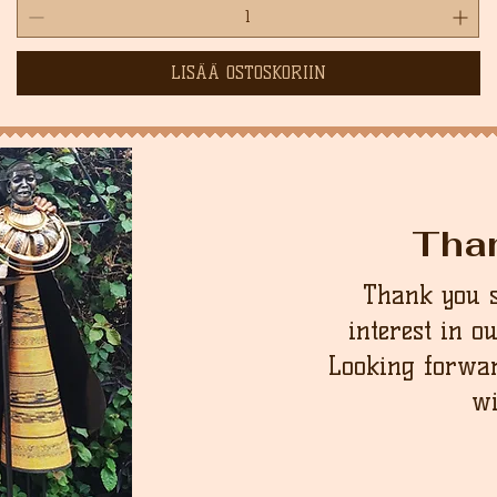
LISÄÄ OSTOSKORIIN
Tha
Thank you 
interest in o
Looking forwar
wi