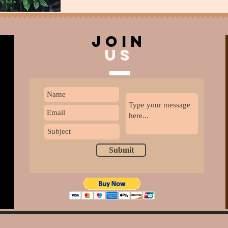
join
US
Submit