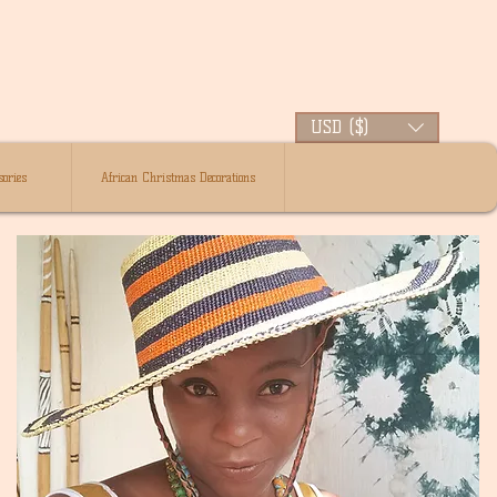
USD ($)
ories
African Christmas Decorations