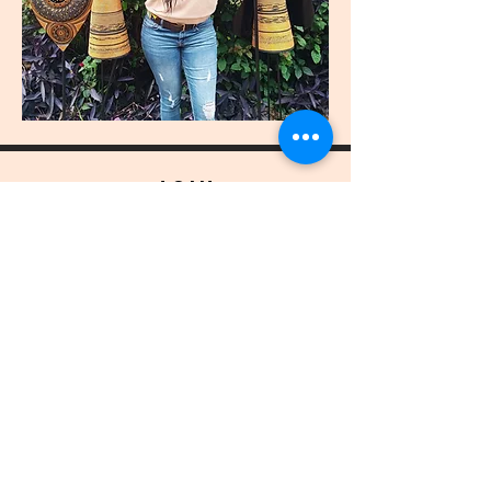
join
US