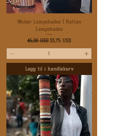
Wicker Lampshades | Rattan
Lampshades
Vanlig pris
Salgspris
45,00 USD
33,75 USD
Legg til i handlekurv