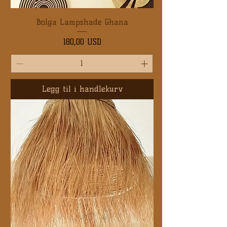
Bolga Lampshade Ghana
Pris
180,00 USD
Legg til i handlekurv