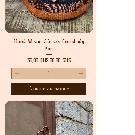
Hand Woven African Crossbody
Bag
Prix original
Prix promotionnel
36,00 $US
28,80 $US
Ajouter au panier