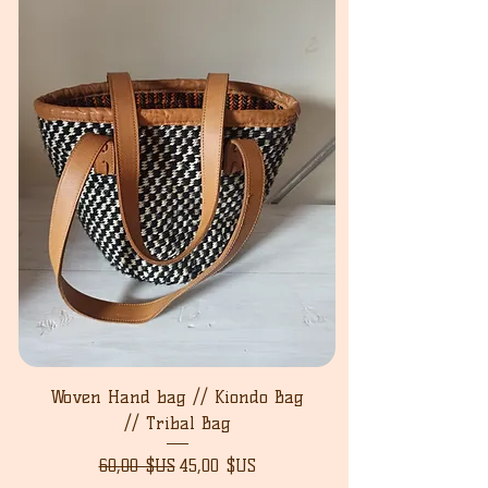
Woven Hand bag // Kiondo Bag
// Tribal Bag
Prix original
Prix promotionnel
60,00 $US
45,00 $US