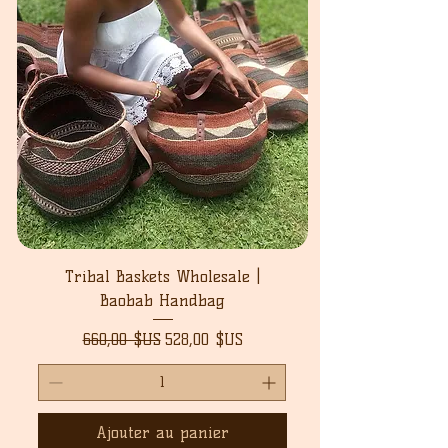
Tribal Baskets Wholesale |
Baobab Handbag
Prix original
Prix promotionnel
660,00 $US
528,00 $US
Ajouter au panier