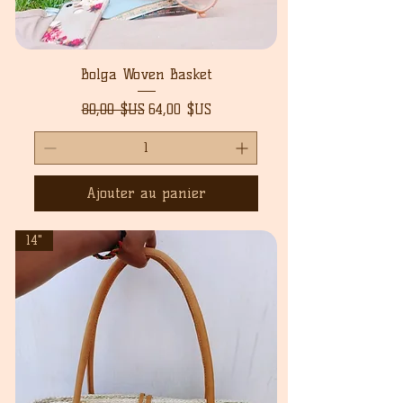
Bolga Woven Basket
Prix original
Prix promotionnel
80,00 $US
64,00 $US
Ajouter au panier
14"