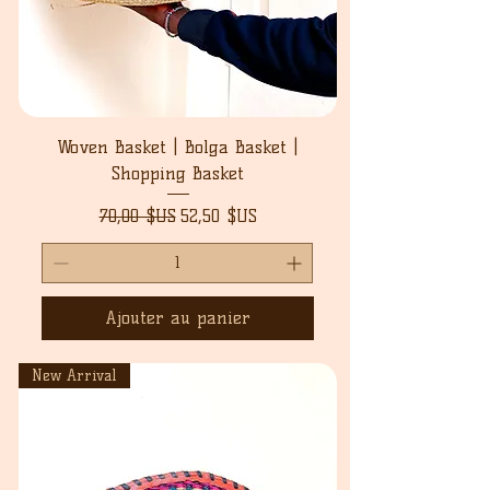
Woven Basket | Bolga Basket |
Shopping Basket
Prix original
Prix promotionnel
70,00 $US
52,50 $US
Ajouter au panier
New Arrival