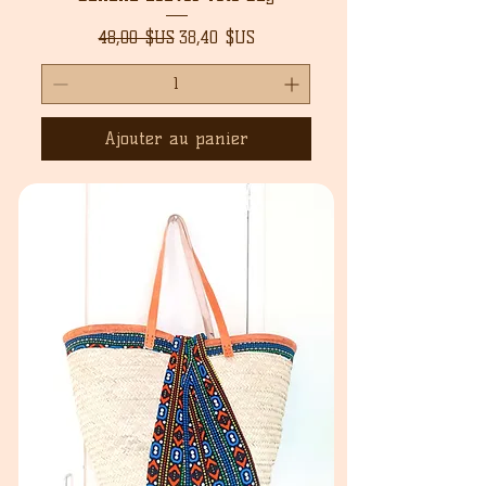
Prix original
Prix promotionnel
48,00 $US
38,40 $US
Ajouter au panier