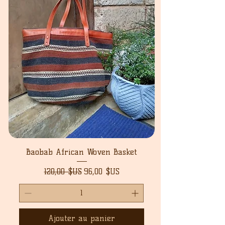
Baobab African Woven Basket
Prix original
Prix promotionnel
120,00 $US
96,00 $US
Ajouter au panier