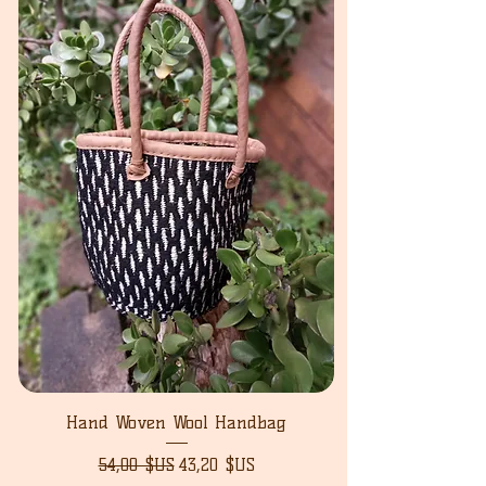
Hand Woven Wool Handbag
Prix original
Prix promotionnel
54,00 $US
43,20 $US