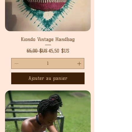
Kiondo Vintage Handbag
Prix original
Prix promotionnel
65,00 $US
45,50 $US
Ajouter au panier