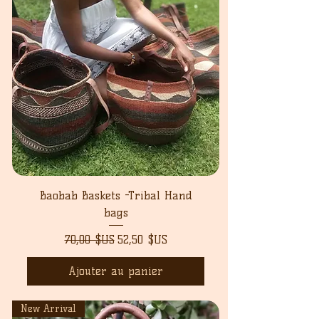
Baobab Baskets -Tribal Hand
bags
Prix original
Prix promotionnel
70,00 $US
52,50 $US
Ajouter au panier
New Arrival