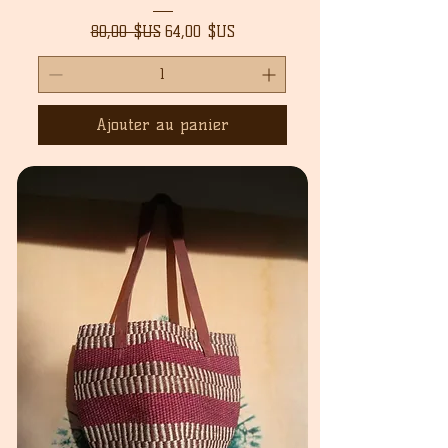
Prix original
Prix promotionnel
80,00 $US
64,00 $US
Ajouter au panier