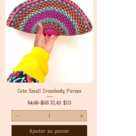
Cute Small Crossbody Purses
Prix original
Prix promotionnel
54,00 $US
32,40 $US
Ajouter au panier