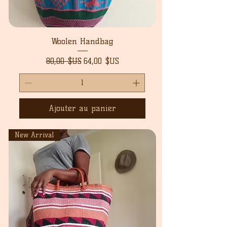
Woolen Handbag
Prix original
Prix promotionnel
80,00 $US
64,00 $US
Ajouter au panier
New Arrival