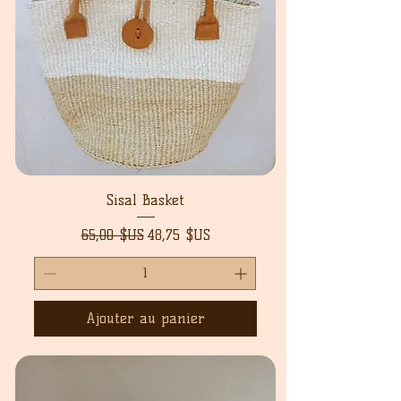
Sisal Basket
Prix original
Prix promotionnel
65,00 $US
48,75 $US
Ajouter au panier