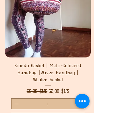
Kiondo Basket | Multi-Coloured
Handbag |Woven Handbag |
Woolen Basket
Prix original
Prix promotionnel
65,00 $US
52,00 $US
Ajouter au panier