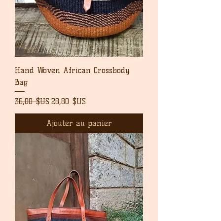
Hand Woven African Crossbody
Bag
Prix original
Prix promotionnel
36,00 $US
28,80 $US
Ajouter au panier