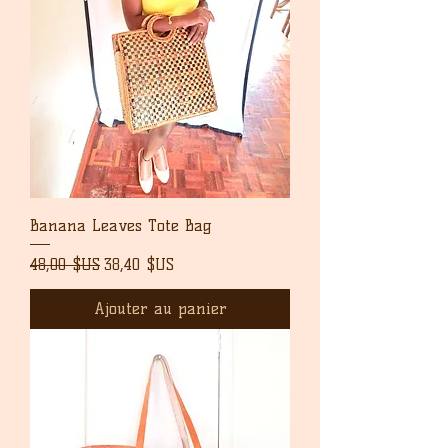
Banana Leaves Tote Bag
Prix original
Prix promotionnel
48,00 $US
38,40 $US
Ajouter au panier